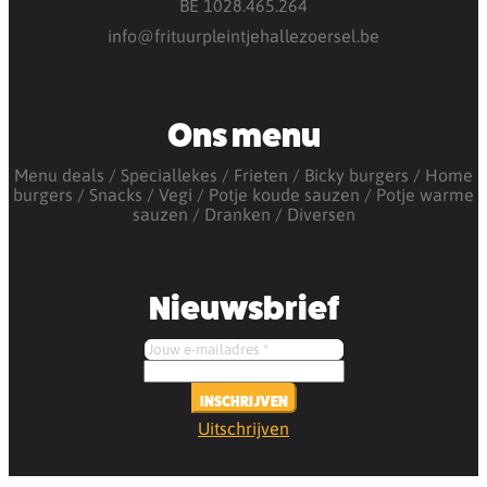
BE 1028.465.264
info@frituurpleintjehallezoersel.be
Ons menu
Menu deals
Speciallekes
Frieten
Bicky burgers
Home
burgers
Snacks
Vegi
Potje koude sauzen
Potje warme
sauzen
Dranken
Diversen
Nieuwsbrief
INSCHRIJVEN
Uitschrijven