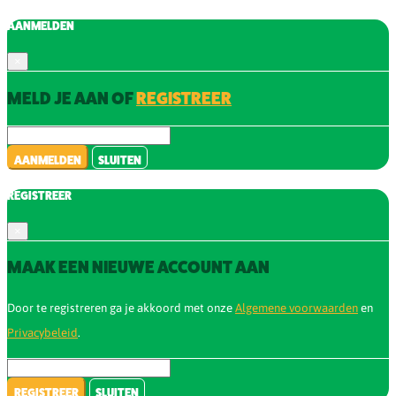
AANMELDEN
×
MELD JE AAN OF
REGISTREER
AANMELDEN
SLUITEN
REGISTREER
×
MAAK EEN NIEUWE ACCOUNT AAN
Door te registreren ga je akkoord met onze
Algemene voorwaarden
en
Privacybeleid
.
REGISTREER
SLUITEN