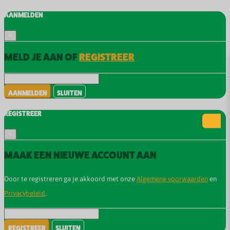
AANMELDEN
×
MELD JE AAN OF
REGISTREER
AANMELDEN
SLUITEN
REGISTREER
×
MAAK EEN NIEUWE ACCOUNT AAN
Door te registreren ga je akkoord met onze
Algemene voorwaarden
en
Privacybeleid
.
REGISTREER
SLUITEN