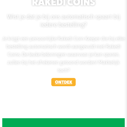
RAKEDI COINS
Wist je dat je bij ons automatisch spaart bij
iedere bestelling?
Je krijgt een persoonlijke Rakedi Coin Keeper die bij elke
bestelling automatisch wordt aangevuld met Rakedi
Coins. De leuke beloningen waarvoor je kan sparen,
zullen bij het afrekenen getoond worden! Makkelijk
toch?
ONTDEK