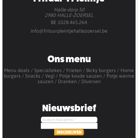
Halle-dorp 50
2980 HALLE-ZOERSEL
BE 1028.465.264
info@frituurpleintjehallezoersel.be
Ons menu
Menu deals
Speciallekes
Frieten
Bicky burgers
Home
burgers
Snacks
Vegi
Potje koude sauzen
Potje warme
sauzen
Dranken
Diversen
Nieuwsbrief
INSCHRIJVEN