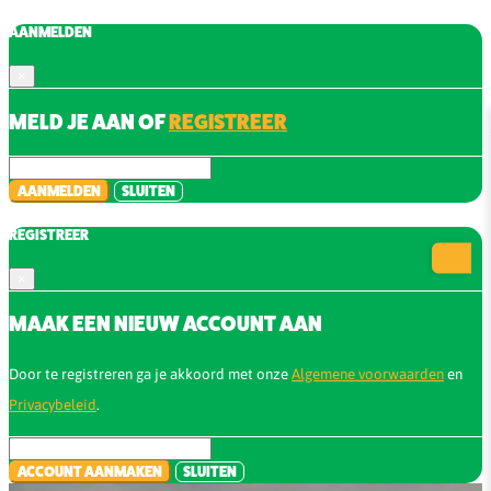
AANMELDEN
×
MELD JE AAN OF
REGISTREER
AANMELDEN
SLUITEN
REGISTREER
×
MAAK EEN NIEUW ACCOUNT AAN
Door te registreren ga je akkoord met onze
Algemene voorwaarden
en
Privacybeleid
.
ACCOUNT AANMAKEN
SLUITEN