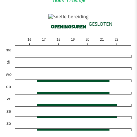
GESLOTEN
OPENINGSUREN
16
17
18
19
20
21
22
ma
di
wo
do
vr
za
zo